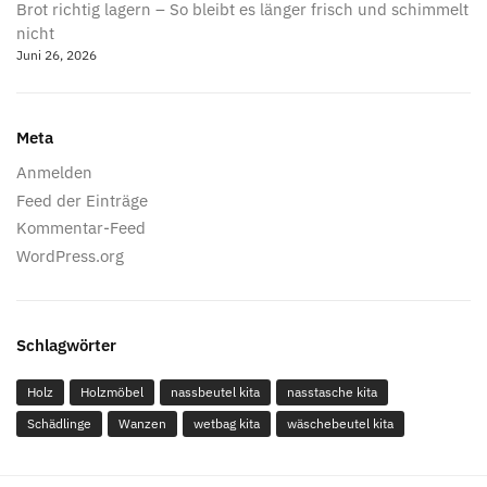
Brot richtig lagern – So bleibt es länger frisch und schimmelt
nicht
Juni 26, 2026
Meta
Anmelden
Feed der Einträge
Kommentar-Feed
WordPress.org
Schlagwörter
Holz
Holzmöbel
nassbeutel kita
nasstasche kita
Schädlinge
Wanzen
wetbag kita
wäschebeutel kita