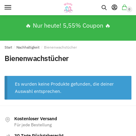
0
🔥 Nur heute! 5,55% Coupon 🔥
Start
/
Nachhaltigkeit
/
Bienenwachstücher
Bienenwachstücher
Es wurden keine Produkte gefunden, die deiner
Auswahl entsprechen.
Kostenloser Versand
Für jede Bestellung
30 Tage Rückgaberecht