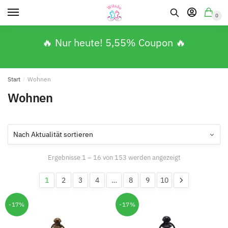
0
🔥 Nur heute! 5,55% Coupon 🔥
Start
/
Wohnen
Wohnen
Ergebnisse 1 – 16 von 153 werden angezeigt
1
2
3
4
…
8
9
10
-17%
-17%