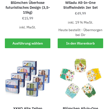
Blümchen Überhose
Wiladu All-In-One
futuristisches Design (3,5-
Stoffwindeln 3er Set
15kg)
€
49,99
€
15,99
inkl. 19 % MwSt.
inkl. MwSt.
Heute bestellt - Übermorgen
bei Dir
Ausführung wählen
In den Warenkorb
XKKO Alte Zeiten
Blümchen All-in-One