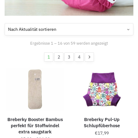
Ergebnisse 1 – 16 von 59 werden angezeigt
1
2
3
4
Breberky Booster Bambus
Breberky Pul-Up
perfekt für Stoffwindel
Schlupfüberhose
extra saugstark
€
17,99