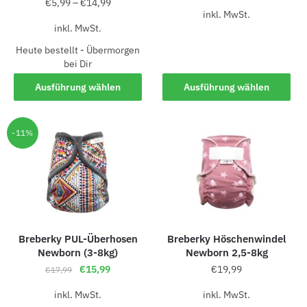
€
5,99
–
€
14,99
inkl. MwSt.
inkl. MwSt.
Heute bestellt - Übermorgen
bei Dir
Ausführung wählen
Ausführung wählen
-11%
Breberky PUL-Überhosen
Breberky Höschenwindel
Newborn (3-8kg)
Newborn 2,5-8kg
€
15,99
€
19,99
€
17,99
inkl. MwSt.
inkl. MwSt.