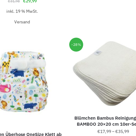
€
29,99
€
31,98
inkl. 19 % MwSt.
Versand
-28%
Blümchen Bambus Reinigung
BAMBOO 20×20 cm 10er-Se
€
17,99
–
€
35,99
n Überhose OneSize Klett ab