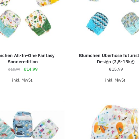
mchen All-In-One Fantasy
Blümchen Überhose futurist
Sonderedition
Design (3,5-15kg)
€
14,99
€
15,99
€
15,99
inkl. MwSt.
inkl. MwSt.