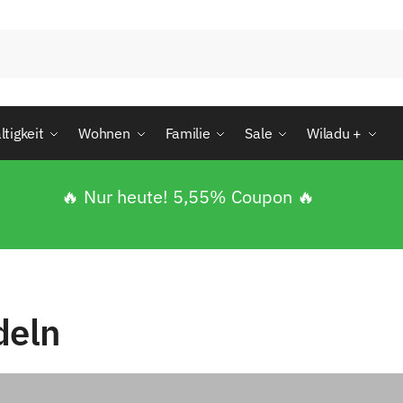
tigkeit
Wohnen
Familie
Sale
Wiladu +
🔥 Nur heute! 5,55% Coupon 🔥
deln