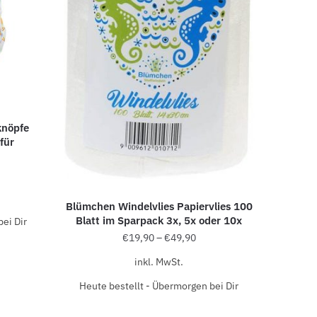
knöpfe
für
Blümchen Windelvlies Papiervlies 100
Blatt im Sparpack 3x, 5x oder 10x
ei Dir
€
19,90
–
€
49,90
inkl. MwSt.
Heute bestellt - Übermorgen bei Dir