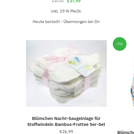
€
37,99
€
47,70
inkl. 19 % MwSt.
Heute bestellt - Übermorgen bei Dir
-7%
Blümchen Nacht-Saugeinlage für
Stoffwindeln Bambus-Frottee 5er-Set
€
26,99
Blümche