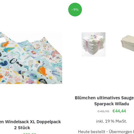
-9%
Blümchen ultimatives Sauge
Sparpack Wiladu
€
44,44
€
48,98
inkl. 19 % MwSt.
n Windelsack XL Doppelpack
2 Stück
Heute bestellt - Übermorgen b