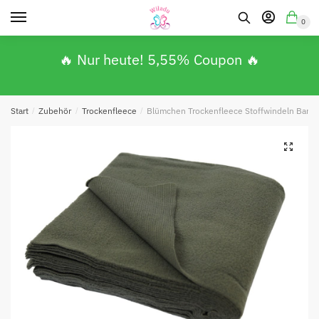
0
🔥 Nur heute! 5,55% Coupon 🔥
Start
/
Zubehör
/
Trockenfleece
/
Blümchen Trockenfleece Stoffwindeln Bambu
🔍
Absenden