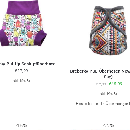
rky Pul-Up Schlupfüberhose
€
17,99
Breberky PUL-Überhosen New
8kg)
inkl. MwSt.
€
15,99
€
17,99
inkl. MwSt.
Heute bestellt - Übermorgen b
-15%
-22%