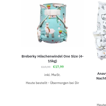
Breberky Höschenwindel One Size (4-
15kg)
€
17,99
€
19,99
Anav
inkl. MwSt.
Nacht
Heute bestellt - Übermorgen bei Dir
Heute 