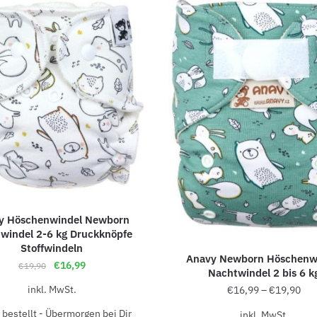
y Höschenwindel Newborn
windel 2-6 kg Druckknöpfe
Stoffwindeln
Anavy Newborn Höschenw
€
16,99
€
19,90
Nachtwindel 2 bis 6 k
inkl. MwSt.
€
16,99
–
€
19,90
bestellt - Übermorgen bei Dir
inkl. MwSt.