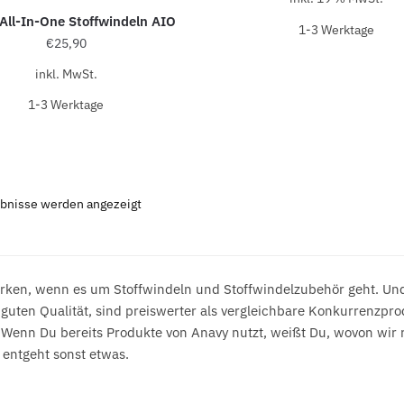
All-In-One Stoffwindeln AIO
1-3 Werk­ta­ge
€
25,90
inkl. MwSt.
1-3 Werk­ta­ge
ebnisse werden angezeigt
arken, wenn es um Stoffwindeln und Stoffwindelzubehör geht. Un
guten Qualität, sind preiswerter als vergleichbare Konkurrenzpr
. Wenn Du bereits Produkte von Anavy nutzt, weißt Du, wovon wir
r entgeht sonst etwas.