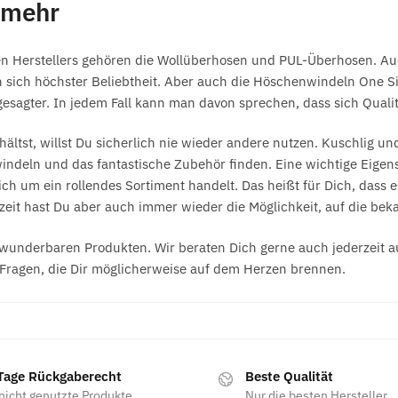
 mehr
en Herstellers gehören die Wollüberhosen und PUL-Überhosen. Au
 sich höchster Beliebtheit. Aber auch die Höschenwindeln One Si
gter. In jedem Fall kann man davon sprechen, dass sich Qualität
ltst, willst Du sicherlich nie wieder andere nutzen. Kuschlig und
offwindeln und das fantastische Zubehör finden. Eine wichtige Eige
h um ein rollendes Sortiment handelt. Das heißt für Dich, dass
hzeit hast Du aber auch immer wieder die Möglichkeit, auf die be
underbaren Produkten. Wir beraten Dich gerne auch jederzeit aus
Fragen, die Dir möglicherweise auf dem Herzen brennen.
Tage Rückgaberecht
Beste Qualität
nicht genutzte Produkte
Nur die besten Hersteller