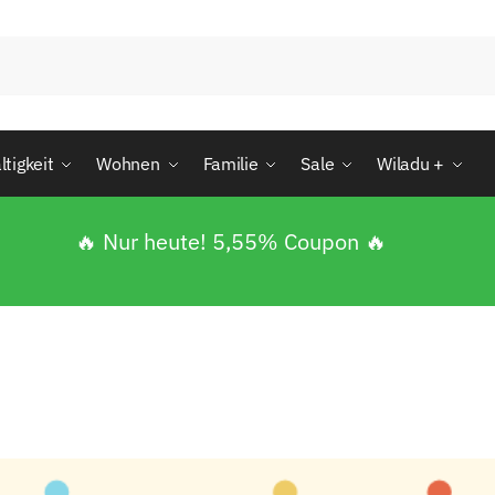
tigkeit
Wohnen
Familie
Sale
Wiladu +
🔥 Nur heute! 5,55% Coupon 🔥