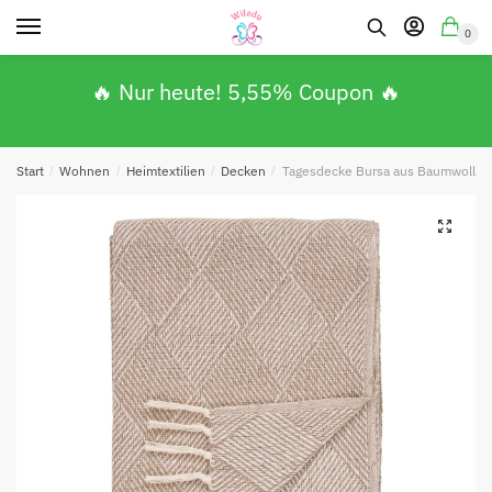
0
🔥 Nur heute! 5,55% Coupon 🔥
Start
/
Wohnen
/
Heimtextilien
/
Decken
/
Tagesdecke Bursa aus Baumwolle 
🔍
Absenden