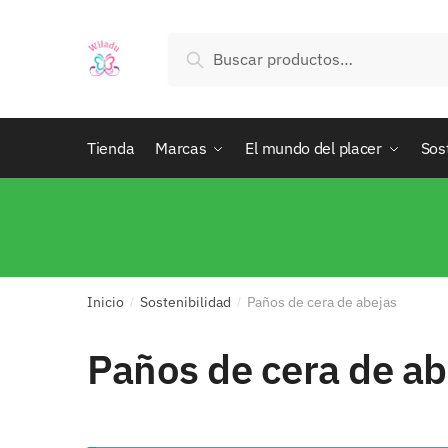
Buscar
Tienda
Marcas
El mundo del placer
Sos
Inicio
Sostenibilidad
Paños de cera de abejas
/
/
Paños de cera de ab