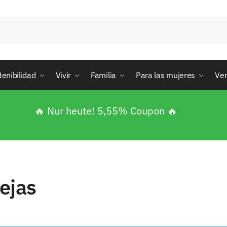
tenibilidad
Vivir
Familia
Para las mujeres
Ve
🔥 Nur heute! 5,55% Coupon 🔥
ejas