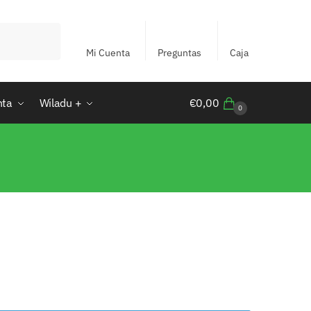
Mi Cuenta
Preguntas
Caja
nta
Wiladu +
€
0,00
0