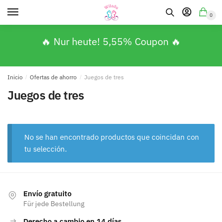
0
🔥 Nur heute! 5,55% Coupon 🔥
Inicio
/
Ofertas de ahorro
/
Juegos de tres
Juegos de tres
No se han encontrado productos que coincidan con
tu selección.
Envío gratuito
Für jede Bestellung
Derecho a cambio en 14 días