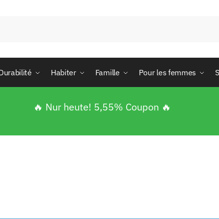
Durabilité
Habiter
Famille
Pour les femmes
S
🔥 Nur heute! 5,55% Coupon 🔥