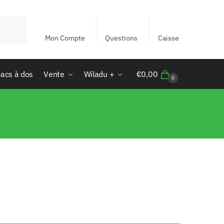
Mon Compte
Questions
Caisse
acs à dos
Vente
Wiladu +
€
0,00
0