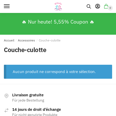
0
🔥 Nur heute! 5,55% Coupon 🔥
Accueil
/
Accessoires
/
Couche-culotte
Couche-culotte
Aucun produit ne correspond à votre sélection.
Livraison gratuite
Für jede Bestellung
14 jours de droit d’échange
Für nicht genutzte Produkte