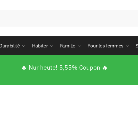
Durabilité
Habiter
Famille
Pour les femmes
S
🔥 Nur heute! 5,55% Coupon 🔥