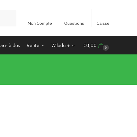
Mon Compte
Questions
Caisse
acs à dos
Vente
Wiladu +
€
0,00
0