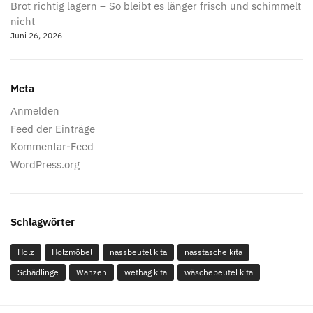
Brot richtig lagern – So bleibt es länger frisch und schimmelt
nicht
Juni 26, 2026
Meta
Anmelden
Feed der Einträge
Kommentar-Feed
WordPress.org
Schlagwörter
Holz
Holzmöbel
nassbeutel kita
nasstasche kita
Schädlinge
Wanzen
wetbag kita
wäschebeutel kita