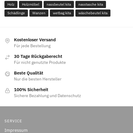
Holz
Holzmöbel
nassbeutel kita
nasstasche kita
Schädlinge
Wanzen
wetbag kita
wäschebeutel kita
Kostenloser Versand
Für jede Bestellung
30 Tage Rückgaberecht
Für nicht genutzte Produkte
Beste Qualität
Nur die besten Hersteller
100% Sicherheit
Sichere Bezahlung und Datenschutz
SERVICE
Impressum