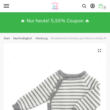
0
🔥 Nur heute! 5,55% Coupon 🔥
Start
/
Nachhaltigkeit
/
Kleidung
/
Wickelhemd Schlütly aus Merino-Wolle Popoli
Absenden
🔍