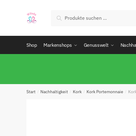
Suchen
Shop
Markenshops
Genusswelt
Nachhal
Start
Nachhaltigkeit
Kork
Kork Portemonnaie
Kor
/
/
/
/
Abs