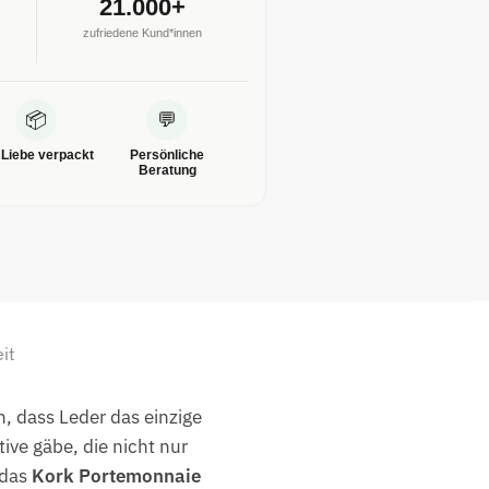
21.000+
zufriedene Kund*innen
📦
💬
 Liebe verpackt
Persönliche
Beratung
it
h, dass Leder das einzige
ive gäbe, die nicht nur
 das
Kork Portemonnaie