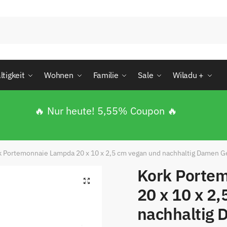
tigkeit
Wohnen
Familie
Sale
Wiladu +
🔥 Nur heute! 5,55% Coupon 🔥
k Portemonnaie Lampda 20 x 10 x 2,5 cm vegan und nachhaltig Damen G
Kork Porte
🔍
enden
20 x 10 x 2
nachhaltig 