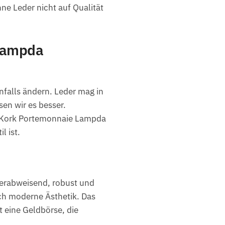
ne Leder nicht auf Qualität
 Lampda
nfalls ändern. Leder mag in
en wir es besser.
s Kork Portemonnaie Lampda
l ist.
sserabweisend, robust und
ich moderne Ästhetik. Das
 eine Geldbörse, die