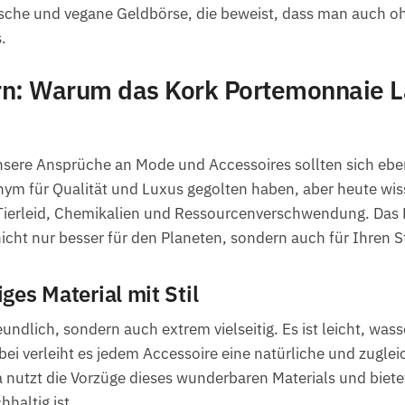
lische und vegane Geldbörse, die beweist, dass man auch oh
.
rn: Warum das Kork Portemonnaie
unsere Ansprüche an Mode und Accessoires sollten sich ebe
ym für Qualität und Luxus gegolten haben, aber heute wiss
Tierleid, Chemikalien und Ressourcenverschwendung. Da
nicht nur besser für den Planeten, sondern auch für Ihren Sti
ges Material mit Stil
eundlich, sondern auch extrem vielseitig. Es ist leicht, wa
ei verleiht es jedem Accessoire eine natürliche und zugle
utzt die Vorzüge dieses wunderbaren Materials und bietet
hhaltig ist.