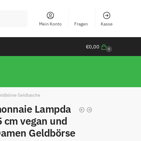
Mein Konto
Fragen
Kasse
€
0,00
0
eldbörse Geldtasche
monnaie Lampda
,5 cm vegan und
Damen Geldbörse