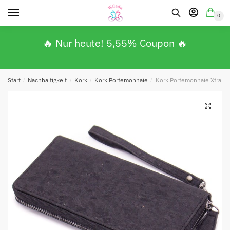
0
🔥 Nur heute! 5,55% Coupon 🔥
Start
/
Nachhaltigkeit
/
Kork
/
Kork Portemonnaie
/
Kork Portemonnaie Xtra von
🔍
Absenden