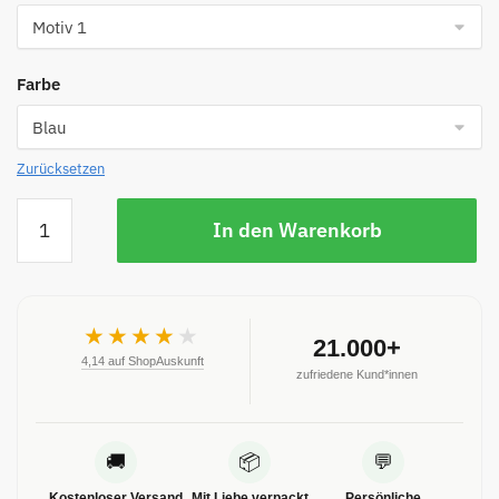
Farbe
Zurücksetzen
In den Warenkorb
★★★★
★
21.000+
4,14 auf ShopAuskunft
zufriedene Kund*innen
🚚
📦
💬
Kostenloser Versand
Mit Liebe verpackt
Persönliche