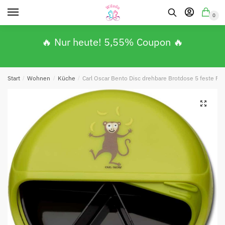
0
🔥 Nur heute! 5,55% Coupon 🔥
Absenden
Start
/
Wohnen
/
Küche
/
Carl Oscar Bento Disc drehbare Brotdose 5 feste Fä
🔍