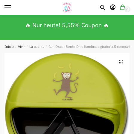
0
🔥 Nur heute! 5,55% Coupon 🔥
Inicio
/
Vivir
/
La cocina
/
Carl Oscar Bento Disc fiambrera giratoria 5 compartime
Absenden
🔍