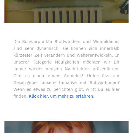
Die Schwerpunkte Stoffwindeln und Windeldienst
sind sehr dynamisch, sie können sich innerhalb
kürzester Zeit verändern und weiterentwickeln. In
unserer Kategorie Neuigkeiten möchten wir Dir
immer wieder neusten Nachrichten präsentieren.
Gibt es einen neuen Anbieter? Unterstützt der
Gesetzgeber unsere Initiative mit Subventionen?
Wenn es etwas zu berichten gibt, wirst Du es hier
finden.
Klick hier, um mehr zu erfahren.