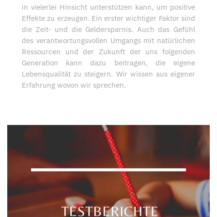
in vielerlei Hinsicht unterstützen kann, um positive
Effekte zu erzeugen. Ein erster wichtiger Faktor sind
die Zeit- und die Geldersparnis. Auch das Gefühl
des verantwortungsvollen Umgangs mit natürlichen
Ressourcen und der Zukunft der uns folgenden
Generation kann dazu beitragen, die eigene
Lebensqualität zu steigern. Wir wissen aus eigener
Erfahrung wovon wir sprechen.