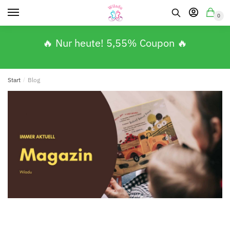
0
🔥 Nur heute! 5,55% Coupon 🔥
Start
/
Blog