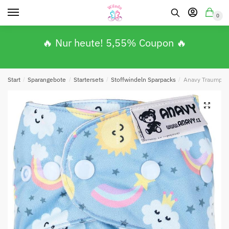
0
🔥 Nur heute! 5,55% Coupon 🔥
Start
/
Sparangebote
/
Startersets
/
Stoffwindeln Sparpacks
/
Anavy Traumpake
🔍
Absenden