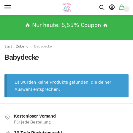
0
🔥 Nur heute! 5,55% Coupon 🔥
Start
/
Zubehör
/
Babydecke
Babydecke
Es wurden keine Produkte gefunden, die deiner
Auswahl entsprechen.
Kostenloser Versand
Für jede Bestellung
30 Tage Rückgaberecht