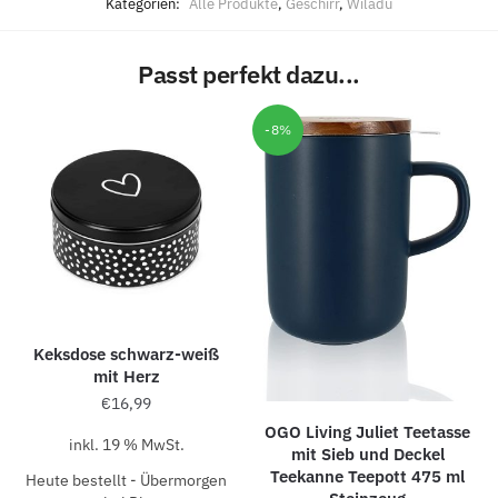
Kategorien:
Alle Produkte
,
Geschirr
,
Wiladu
Passt perfekt dazu...
-8%
Keksdose schwarz-weiß
mit Herz
€
16,99
OGO Living Juliet Teetasse
inkl. 19 % MwSt.
mit Sieb und Deckel
Teekanne Teepott 475 ml
Heute bestellt - Übermorgen