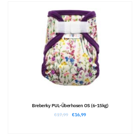
Sale!
Breberky PUL-Überhosen OS (6-15kg)
€
17,99
€
16,99