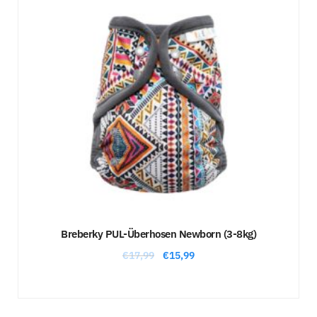
Sale!
Breberky PUL-Überhosen Newborn (3-8kg)
€
17,99
€
15,99