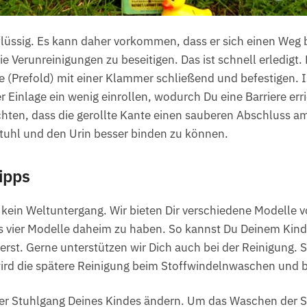
 flüssig. Es kann daher vorkommen, dass er sich einen Weg b
 Verunreinigungen zu beseitigen. Das ist schnell erledig
 (Prefold) mit einer Klammer schließend und befestigen. Is
 Einlage ein wenig einrollen, wodurch Du eine Barriere err
achten, dass die gerollte Kante einen sauberen Abschluss a
Stuhl und den Urin besser binden zu können.
ipps
kein Weltuntergang. Wir bieten Dir verschiedene Modelle 
 vier Modelle daheim zu haben. So kannst Du Deinem Kind 
t. Gerne unterstützen wir Dich auch bei der Reinigung. 
wird die spätere Reinigung beim Stoffwindelnwaschen und 
der Stuhlgang Deines Kindes ändern. Um das Waschen der S