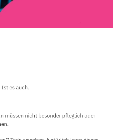
.
Ist es auch.
ln müssen nicht besonder pfleglich oder
hen.
er 7 Tage waschen. Natürlich kann dieser