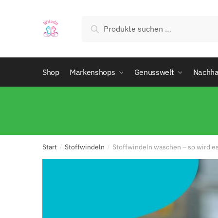
Suchen
Shop
Markenshops
Genusswelt
Nachhal
Start
Stoffwindeln
Stoffwindeln waschen – so wird e
/
/