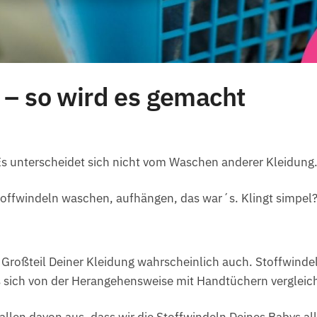
 – so wird es gemacht
Es unterscheidet sich nicht vom Waschen anderer Kleidung
offwindeln waschen, aufhängen, das war´s. Klingt simpel? 
roßteil Deiner Kleidung wahrscheinlich auch. Stoffwinde
s sich von der Herangehensweise mit Handtüchern vergleic
len davon aus, dass wir die Stoffwindeln Deines Babys all