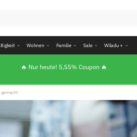
tigkeit
Wohnen
Familie
Sale
Wiladu +
🔥 Nur heute! 5,55% Coupon 🔥
s gemacht