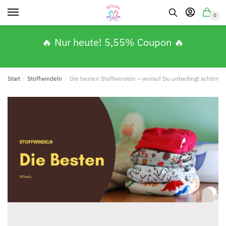
0
🔥 Nur heute! 5,55% Coupon 🔥
Start
/
Stoffwindeln
/
Die besten Stoffwindeln – worauf Du unbedingt achten so