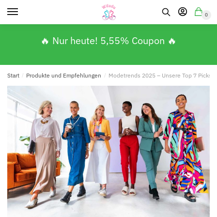
0
🔥 Nur heute! 5,55% Coupon 🔥
Start
/
Produkte und Empfehlungen
/
Modetrends 2025 – Unsere Top 7 Picks für