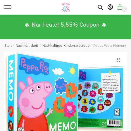
0
🔥 Nur heute! 5,55% Coupon 🔥
Start
/
Nachhaltigkeit
/
Nachhaltiges Kinderspielzeug
/
Peppa Wutz Memory Spie
🔍
Absenden