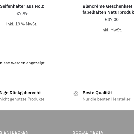
Seifenhalter aus Holz
Blancrème Geschenkset 
fabelhaften Naturprodu
€
7,99
€
37,00
inkl. 19 % MwSt.
inkl. MwSt.
bnisse werden angezeigt
Tage Rückgaberecht
Beste Qualität
nicht genutzte Produkte
Nur die besten Hersteller
ES ENTDECKEN
SOCIAL MEDIA