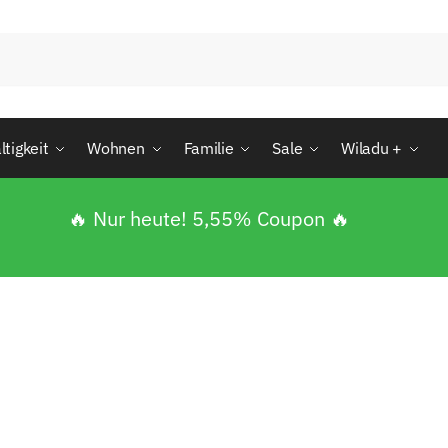
tigkeit
Wohnen
Familie
Sale
Wiladu +
🔥 Nur heute! 5,55% Coupon 🔥