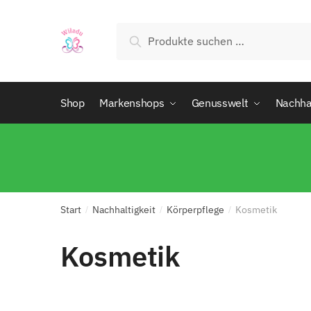
Suchen
Shop
Markenshops
Genusswelt
Nachhal
Start
Nachhaltigkeit
Körperpflege
Kosmetik
/
/
/
Kosmetik