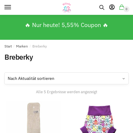
0
🔥 Nur heute! 5,55% Coupon 🔥
Start
/
Marken
/
Breberky
Breberky
Alle 5 Ergebnisse werden angezeigt