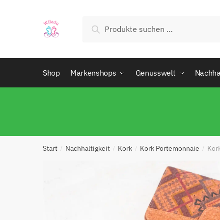
Suchen
Shop
Markenshops
Genusswelt
Nachhal
Start
Nachhaltigkeit
Kork
Kork Portemonnaie
Kor
/
/
/
/
Abs