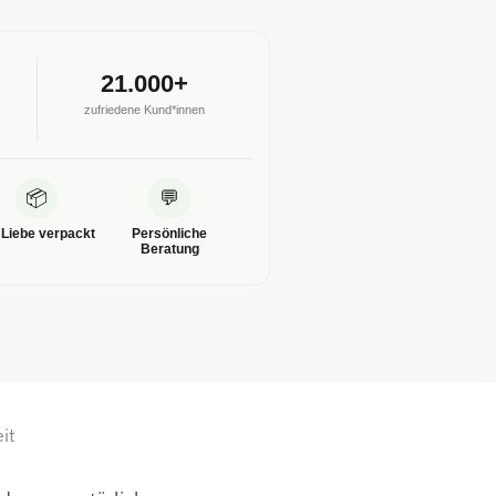
21.000+
zufriedene Kund*innen
📦
💬
 Liebe verpackt
Persönliche
Beratung
it