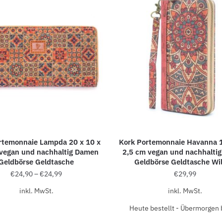
rtemonnaie Lampda 20 x 10 x
Kork Portemonnaie Havanna 1
 vegan und nachhaltig Damen
2,5 cm vegan und nachhalti
Geldbörse Geldtasche
Geldbörse Geldtasche Wi
€
24,90
–
€
24,99
€
29,99
inkl. MwSt.
inkl. MwSt.
Heute bestellt - Übermorgen b