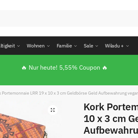
tigkeit
Wohnen
Familie
Sale
Wiladu +
🔥 Nur heute! 5,55% Coupon 🔥
k Portemonnaie LRR 19 x 10 x 3 cm Geldbörse Geld Aufbewahrung vega
Kork Portem
🔍
10 x 3 cm G
enden
Aufbewahru