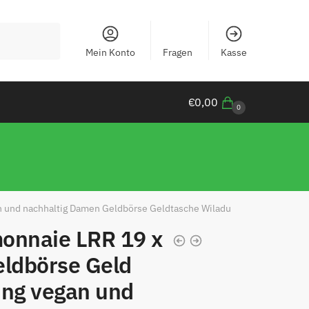
Mein Konto
Fragen
Kasse
€
0,00
0
n und nachhaltig Damen Geldbörse Geldtasche Wiladu
onnaie LRR 19 x
eldbörse Geld
ng vegan und