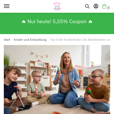
0
🔥 Nur heute! 5,55% Coupon 🔥
Start
/
Kinder und Entwicklung
/
Top 5 der Kinderlieder: Die Beliebtesten und 