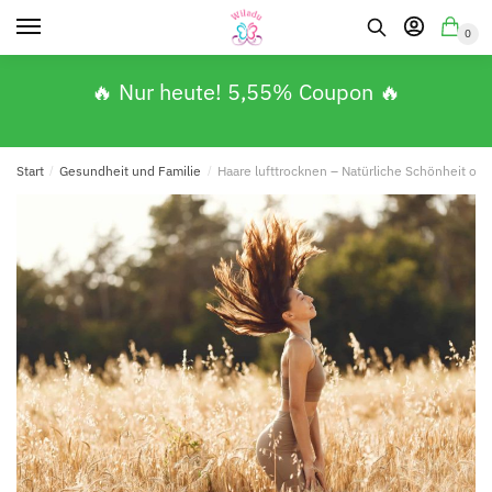
0
🔥 Nur heute! 5,55% Coupon 🔥
Start
/
Gesundheit und Familie
/
Haare lufttrocknen – Natürliche Schönheit oh