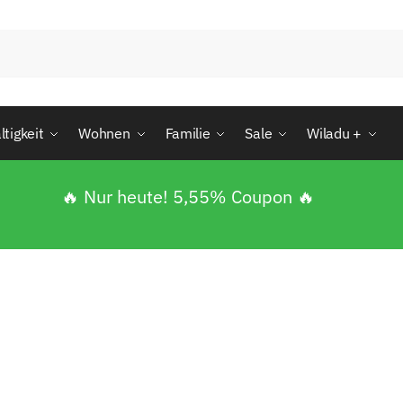
tigkeit
Wohnen
Familie
Sale
Wiladu +
🔥 Nur heute! 5,55% Coupon 🔥