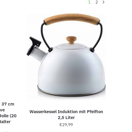
1
2
x 37 cm
ive
Wasserkessel Induktion mit Pfeifton
olle (20
2,5 Liter
alter
€
29,99