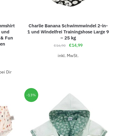
mmshirt
Charlie Banana Schwimmwindel 2-in-
m und
1 und Windelfrei Trainingshose Large 9
 & Fun
– 25 kg
ßen
€
14,99
€
16,90
inkl. MwSt.
ei Dir
-13%