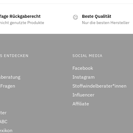
Tage Rückgaberecht
Beste Qualität
nicht genutzte Produkte
Nur die besten Hersteller
ES ENTDECKEN
SOCIAL MEDIA
Facebook
sberatung
Instagram
 Fragen
Stoffwindelberater*innen
Influencer
Affiliate
ter
ABC
exikon