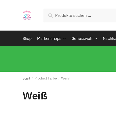
Suchen
Shop
Markenshops
Genusswelt
Nachhal
Start
Product Farbe
Weiß
/
/
Weiß