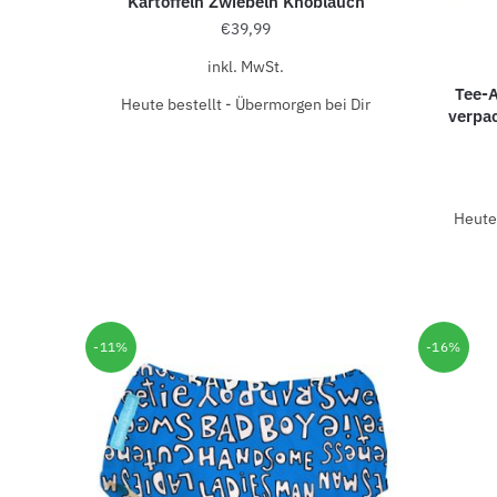
Kartoffeln Zwiebeln Knoblauch
€
39,99
inkl. MwSt.
Tee-A
Heute bestellt - Übermorgen bei Dir
verpac
Heute 
-11%
-16%