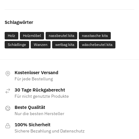
Schlagwörter
Holz
Holzmöbel
nassbeutel kita
nasstasche kita
Schädlinge
Wanzen
wetbag kita
wäschebeutel kita
Kostenloser Versand
Für jede Bestellung
30 Tage Rückgaberecht
Für nicht genutzte Produkte
Beste Qualität
Nur die besten Hersteller
100% Sicherheit
Sichere Bezahlung und Datenschutz