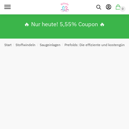
0
🔥 Nur heute! 5,55% Coupon 🔥
Start
/
Stoffwindeln
/
Saugeinlagen
/
Prefolds: Die effiziente und kostengünsti
Absenden