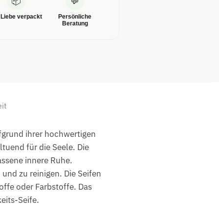
📦
💬
 Liebe verpackt
Persönliche
Beratung
it
ufgrund ihrer hochwertigen
tuend für die Seele. Die
assene innere Ruhe.
 und zu reinigen. Die Seifen
offe oder Farbstoffe. Das
eits-Seife.