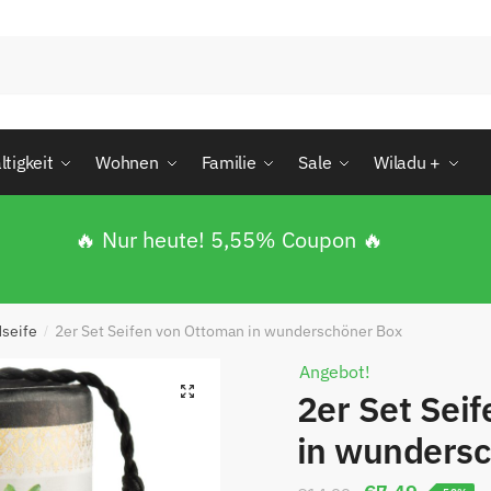
tigkeit
Wohnen
Familie
Sale
Wiladu +
🔥 Nur heute! 5,55% Coupon 🔥
dseife
2er Set Seifen von Ottoman in wunderschöner Box
/
Angebot!
🔍
2er Set Sei
in wunders
enden