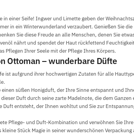
 in einer Seife! Ingwer und Limette geben der Weihnachtsze
er in ein Winterwunderland verzaubert. Genießen Sie die 
henken Sie diese Freude an alle Menschen, denen Sie etw
venöl nährt und spendet der Haut rückfettend Feuchtigkeit.
s Pflegen Ihrer Seele mit der Pflege Ihres Körpers.
von Ottoman – wunderbare Düfte
e ist aufgrund ihrer hochwertigen Zutaten für alle Hauttyp
le.
e einen süßen Honigduft, der Ihre Sinne entspannt und Ihn
t dieser Duft durch seine zarte Madelnote, die dem Ganzen
e Duft entsteht, der Ihnen wohltut und Sie zur Entspannung
dete Pflege- und Duft-Kombination und verwöhnen Sie Ihre
s kleine Stück Magie in seiner wunderschönen Verpackung a