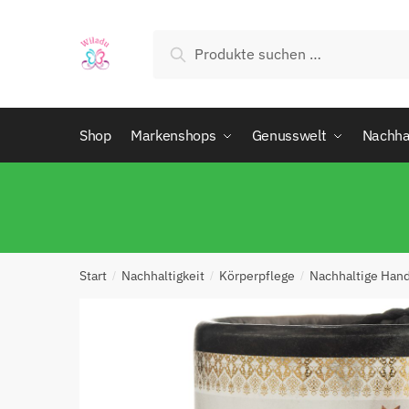
Suchen
Shop
Markenshops
Genusswelt
Nachhal
Start
Nachhaltigkeit
Körperpflege
Nachhaltige Han
/
/
/
Abs