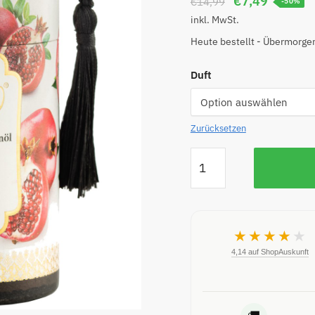
€
7,49
€
14,99
-50%
inkl. MwSt.
Heute bestellt - Übermorgen
Duft
Zurücksetzen
★★★★
★
4,14 auf ShopAuskunft