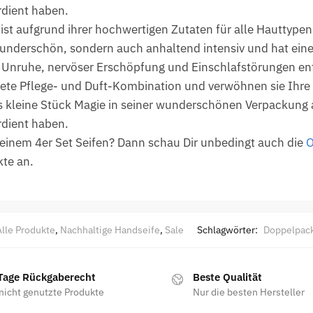
rdient haben.
ist aufgrund ihrer hochwertigen Zutaten für alle Hauttypen 
wunderschön, sondern auch anhaltend intensiv und hat eine
r Unruhe, nervöser Erschöpfung und Einschlafstörungen en
dete Pflege- und Duft-Kombination und verwöhnen sie Ihre 
s kleine Stück Magie in seiner wunderschönen Verpackung a
rdient haben.
 einem 4er Set Seifen? Dann schau Dir unbedingt auch die
O
te an.
Alle Produkte
,
Nachhaltige Handseife
,
Sale
Schlagwörter:
Doppelpac
Tage Rückgaberecht
Beste Qualität
nicht genutzte Produkte
Nur die besten Hersteller