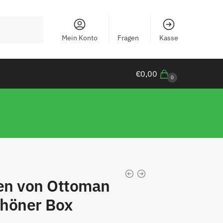
Mein Konto
Fragen
Kasse
€
0,00
0
fen von Ottoman
chöner Box