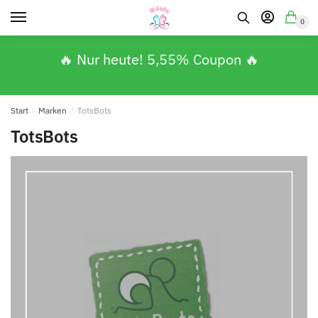
0
🔥 Nur heute! 5,55% Coupon 🔥
Start
/
Marken
/
TotsBots
TotsBots