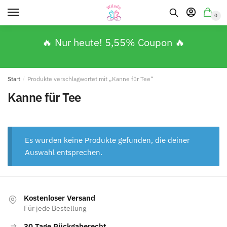
0
🔥 Nur heute! 5,55% Coupon 🔥
Start
/
Produkte verschlagwortet mit „Kanne für Tee“
Kanne für Tee
Es wurden keine Produkte gefunden, die deiner
Auswahl entsprechen.
Kostenloser Versand
Für jede Bestellung
30 Tage Rückgaberecht