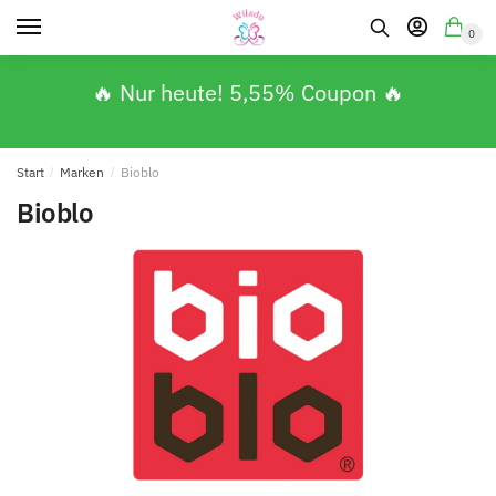
0
🔥 Nur heute! 5,55% Coupon 🔥
Start
/
Marken
/
Bioblo
Bioblo