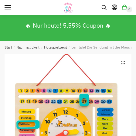
0
🔥 Nur heute! 5,55% Coupon 🔥
Start
/
Nachhaltigkeit
/
Holzspielzeug
/
Lerntafel Die Sendung mit der Maus aus 
Absenden
🔍