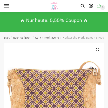
0
🔥 Nur heute! 5,55% Coupon 🔥
Start
/
Nachhaltigkeit
/
Kork
/
Korktasche
/
Korktasche Merill Damen 3 Model
Absenden
🔍