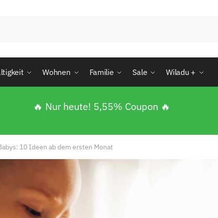
tigkeit
Wohnen
Familie
Sale
Wiladu +
🔥 Nur heute! 5,55% Coupon 🔥
 Babys: 10 Ideen ab dem ersten Monat