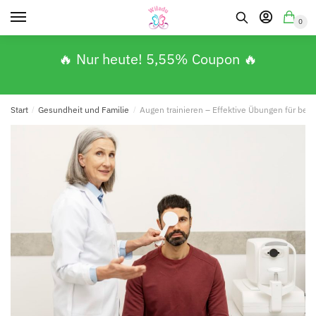
0
🔥 Nur heute! 5,55% Coupon 🔥
Start
/
Gesundheit und Familie
/
Augen trainieren – Effektive Übungen für be