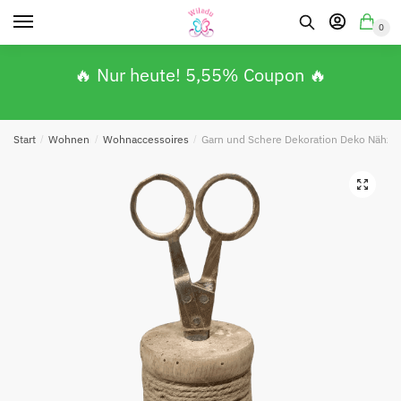
0
🔥 Nur heute! 5,55% Coupon 🔥
Absenden
Start
/
Wohnen
/
Wohnaccessoires
/
Garn und Schere Dekoration Deko Nähzim
🔍