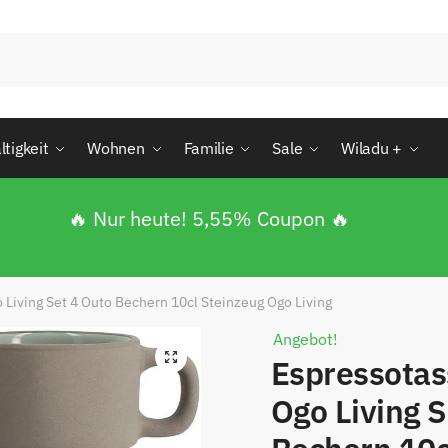
ruf oder Nachricht
tigkeit
Wohnen
Familie
Sale
Wiladu +
🔥 Nur heute! 5,55% Coupon 🔥
Living Set 4 Outo Bechern 10cl Steinzeug Ogo Living
Angebot!
🔍
Espressotas
Ogo Living S