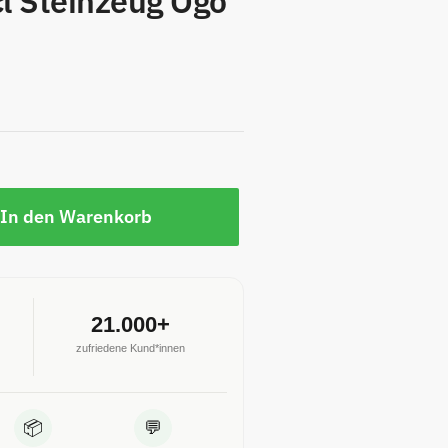
l Steinzeug Ogo
In den Warenkorb
21.000+
zufriedene Kund*innen
📦
💬