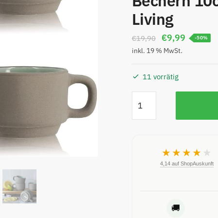
Bechern 10c
Living
enden
€
9,99
€
19,90
-50%
inkl. 19 % MwSt.
11 vorrätig
★★★★
★
4,14 auf ShopAuskunft
🚚