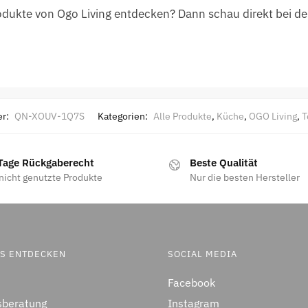
ukte von Ogo Living entdecken? Dann schau direkt bei de
er:
QN-XOUV-1Q7S
Kategorien:
Alle Produkte
,
Küche
,
OGO Living
,
T
Tage Rückgaberecht
Beste Qualität
nicht genutzte Produkte
Nur die besten Hersteller
ES ENTDECKEN
SOCIAL MEDIA
Facebook
sberatung
Instagram