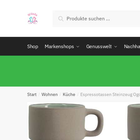
Rück
Suchen
Shop
Markenshops
Genusswelt
Nachhal
Start
Wohnen
Küche
Espressotassen Steinzeug Ogo 
/
/
/