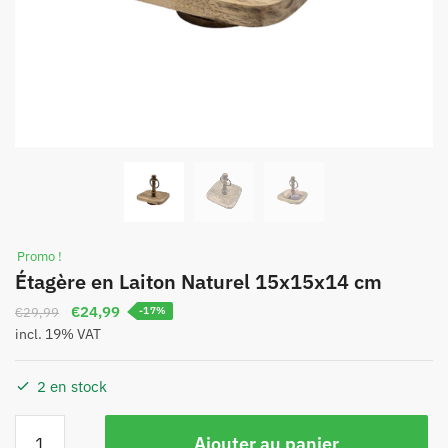
Promo !
Étagère en Laiton Naturel 15x15x14 cm
€
24,99
€
29,99
-17%
incl. 19% VAT
2 en stock
Ajouter au panier