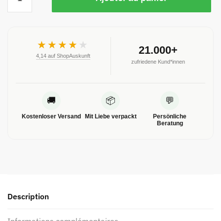
★★★★
★
21.000+
4,14 auf ShopAuskunft
zufriedene Kund*innen
🚚
📦
💬
Kostenloser Versand
Mit Liebe verpackt
Persönliche
Beratung
Description
Informations complémentaires