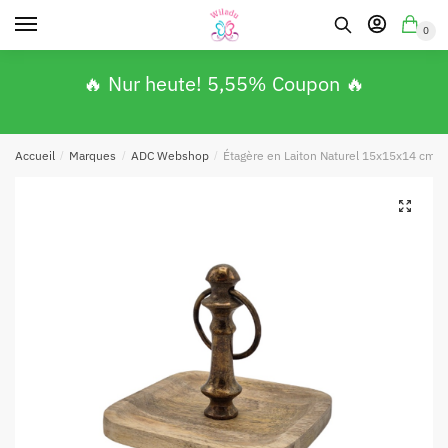
0
🔥 Nur heute! 5,55% Coupon 🔥
Accueil
/
Marques
/
ADC Webshop
/
Étagère en Laiton Naturel 15x15x14 cm
🔍
Absenden