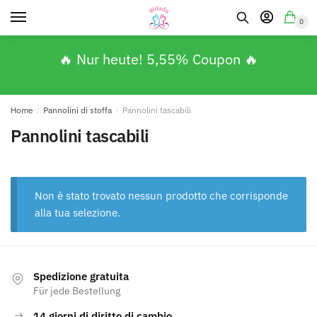
0
🔥 Nur heute! 5,55% Coupon 🔥
Home
/
Pannolini di stoffa
/
Pannolini tascabili
Pannolini tascabili
Non è stato trovato nessun prodotto che corrisponde
alla tua selezione.
Spedizione gratuita
Für jede Bestellung
14 giorni di diritto di cambio