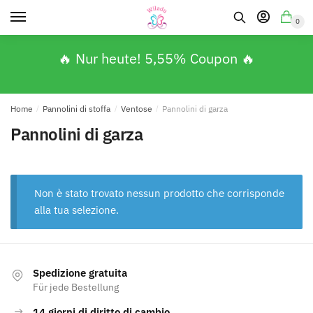
0
🔥 Nur heute! 5,55% Coupon 🔥
Home
/
Pannolini di stoffa
/
Ventose
/
Pannolini di garza
Pannolini di garza
Non è stato trovato nessun prodotto che corrisponde
alla tua selezione.
Spedizione gratuita
Für jede Bestellung
14 giorni di diritto di cambio